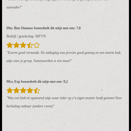
aanrader!"
Dhr. Ben Oomens beoordeelt dit uitje met een: 7,6
Bedrijf / gezelschap: MFVN
"Enorm goed vermaakt. De uitdaging was precies goed genoeg en een enorm leuk
uitje voor je groep. Samenwerken is een must!"
Mvr. Erp beoordeelt dit uitje met een: 9,2
"Was een leuk en spannend uitje waar ieder op z'n eigen manier heeft genoten Voor
herhaling vatbaar (andere room)"