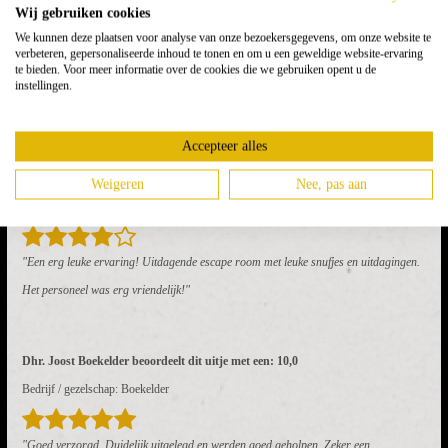
Inclusief: begeleiding, spelbenodigdheden, tablet per
Wij gebruiken cookies
We kunnen deze plaatsen voor analyse van onze bezoekersgegevens, om onze website te
team, prijs voor het winnende team
verbeteren, gepersonaliseerde inhoud te tonen en om u een geweldige website-ervaring
te bieden. Voor meer informatie over de cookies die we gebruiken opent u de
instellingen.
Accepteer alles
Weigeren
Nee, pas aan
Mvr. Esther Corbeij beoordeelt dit uitje met een: 8,0
"Een erg leuke ervaring! Uitdagende escape room met leuke snufjes en uitdagingen.
Het personeel was erg vriendelijk!"
Dhr. Joost Boekelder beoordeelt dit uitje met een: 10,0
Bedrijf / gezelschap: Boekelder
"Goed verzorgd. Duidelijk uitgelegd en werden goed geholpen. Zeker een