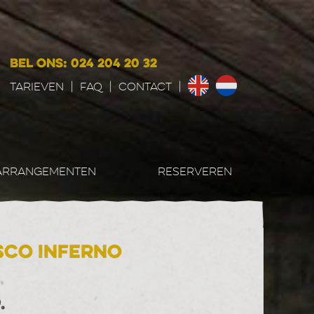
BEL ONS: 024 204 20 32
Tarieven
|
FAQ
|
CONTACT
|
ARRANGEMENTEN
RESERVEREN
isco Inferno
.