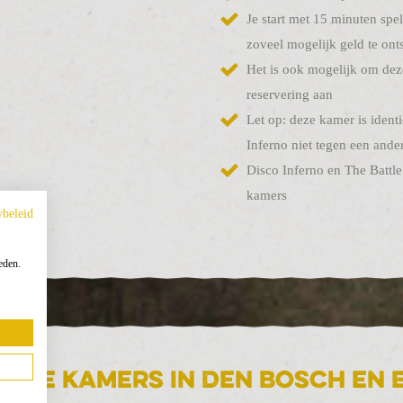
Je start met 15 minuten spe
zoveel mogelijk geld te on
Het is ook mogelijk om deze
reservering aan
Let op: deze kamer is ident
Inferno niet tegen een ande
Disco Inferno en The Battl
kamers
ybeleid
eden.
 onze kamers in Den bosch en