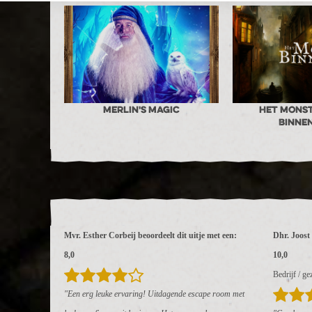
Merlin's Magic
Het monst
Binne
Mvr. Esther Corbeij beoordeelt dit uitje met een:
Dhr. Joost 
8,0
10,0
Bedrijf / g
"Een erg leuke ervaring! Uitdagende escape room met