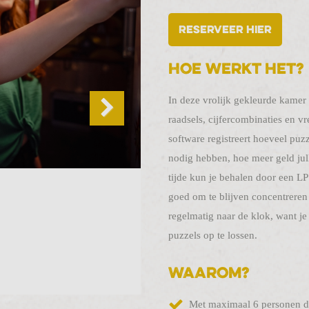
Reserveer hier
Hoe werkt het?
In deze vrolijk gekleurde kame
raadsels, cijfercombinaties en v
software registreert hoeveel puzz
nodig hebben, hoe meer geld jul
tijde kun je behalen door een LP 
goed om te blijven concentreren
regelmatig naar de klok, want j
puzzels op te lossen.
Waarom?
Met maximaal 6 personen da