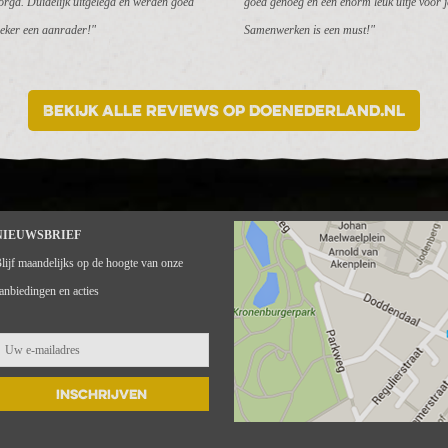
rgd. Duidelijk uitgelegd en werden goed
goed genoeg en een enorm leuk uitje voor j
eker een aanrader!"
Samenwerken is een must!"
Bekijk alle reviews op DoeNederland.nl
NIEUWSBRIEF
lijf maandelijks op de hoogte van onze
anbiedingen en acties