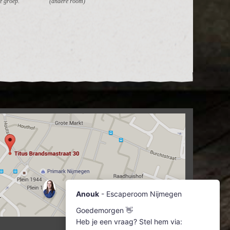
e groep.
(andere room)"