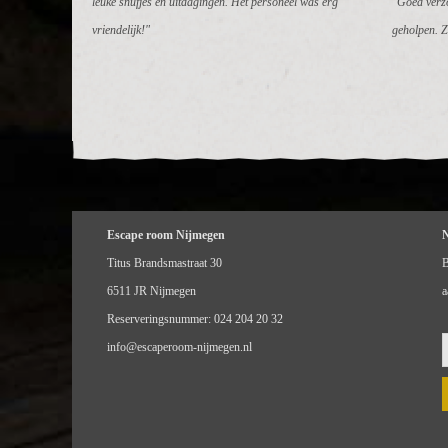
leuke snufjes en uitdagingen. Het personeel was erg
"Goed verzo
vriendelijk!"
geholpen. Z
Escape room Nijmegen
Titus Brandsmastraat 30
B
6511 JR Nijmegen
a
Reserveringsnummer:
024 204 20 32
info@escaperoom-nijmegen.nl