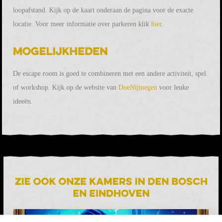
loopafstand. Kijk op de kaart onderaan de pagina voor de exacte
locatie. Voor meer informatie over parkeren klik
hier
.
Mogelijkheden
De escape room is goed te combineren met een andere activiteit, spel
of workshop. Kijk op de website van
DoeNijmegen
voor leuke
ideeën.
Zie ook onze kamers in Den bosch
en Eindhoven