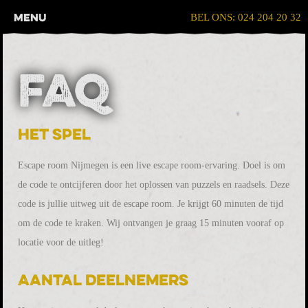
Menu
BEL ONS: 024 204 20 32
FAQ
Het spel
Escape room Nijmegen is een live escape room-ervaring. Doel is om
de code te ontcijferen door het oplossen van puzzels en raadsels. Deze
code is jullie uitweg uit de escape room. Je krijgt 60 minuten de tijd
om de code te kraken. Wij ontvangen je graag 15 minuten vooraf op
locatie voor de uitleg!
Aantal deelnemers