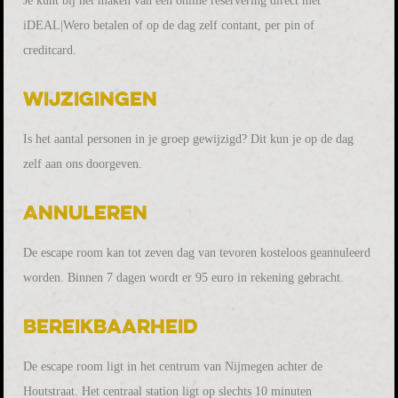
Je kunt bij het maken van een online reservering direct met
iDEAL|Wero betalen of op de dag zelf contant, per pin of
creditcard.
Wijzigingen
Is het aantal personen in je groep gewijzigd? Dit kun je op de dag
zelf aan ons doorgeven.
Annuleren
De escape room kan tot zeven dag van tevoren kosteloos geannuleerd
worden. Binnen 7 dagen wordt er 95 euro in rekening gebracht.
Bereikbaarheid
De escape room ligt in het centrum van Nijmegen achter de
Houtstraat. Het centraal station ligt op slechts 10 minuten