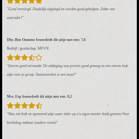
"Goed verzorgd. Duidelijk uitgelegd en werden goed geholpen. Zeker een
aanrader!"
Dhr. Ben Oomens beoordeelt dit uitje met een: 7,6
Bedrijf / gezelschap: MFVN
"Enorm goed vermaakt. De uitdaging was precies goed genoeg en een enorm leuk
uitje voor je groep. Samenwerken is een must!"
Mvr. Erp beoordeelt dit uitje met een: 9,2
"Was een leuk en spannend uitje waar ieder op z'n eigen manier heeft genoten Voor
herhaling vatbaar (andere room)"