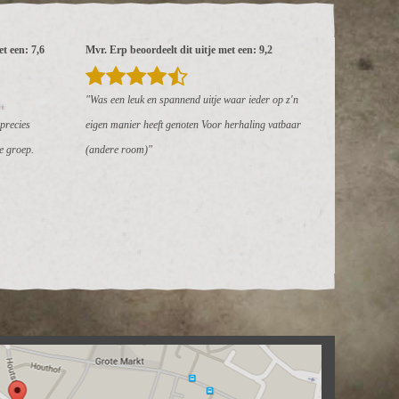
t een: 7,6
Mvr. Erp beoordeelt dit uitje met een: 9,2
"Was een leuk en spannend uitje waar ieder op z'n
precies
eigen manier heeft genoten Voor herhaling vatbaar
e groep.
(andere room)"