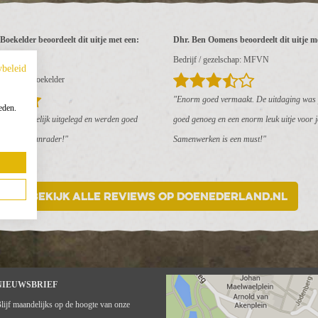
Boekelder beoordeelt dit uitje met een:
Dhr. Ben Oomens beoordeelt dit uitje me
Bedrijf / gezelschap: MFVN
ybeleid
ezelschap: Boekelder
"Enorm goed vermaakt. De uitdaging was 
eden.
rgd. Duidelijk uitgelegd en werden goed
goed genoeg en een enorm leuk uitje voor j
eker een aanrader!"
Samenwerken is een must!"
Bekijk alle reviews op DoeNederland.nl
NIEUWSBRIEF
lijf maandelijks op de hoogte van onze