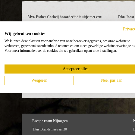
Mvr. Esther Corbeij beoordeelt dit uitje met een:
Dhr. Joost 
8,0
10,0
Privac
Wij gebruiken cookies
Bedrijf / g
We kunnen deze plaatsen voor analyse van onze bezoekersgegevens, om onze website te
"Een erg leuke ervaring! Uitdagende escape room met
verbeteren, gepersonaliseerde inhoud te tonen en om u een geweldige website-ervaring te bi
Voor meer informatie over de cookies die we gebruiken opent u de instellingen.
leuke snufjes en uitdagingen. Het personeel was erg
"Goed verzo
vriendelijk!"
geholpen. Z
Accepteer alles
Weigeren
Nee, pas aan
Escape room Nijmegen
Titus Brandsmastraat 30
B